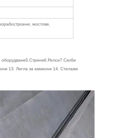
корабостроене, мостове,
о оборудване5.Стрени6.Релси7.Скоби
они 13. Легла за камиони 14. Стелажи