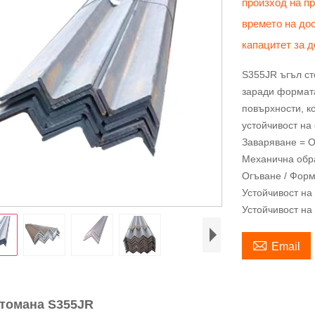
произход на п
времето на до
капацитет за 
S355JR ъгъл ст
заради формата
повърхности, к
устойчивост на 
Заваряване = 
Механична обр
Огъване / Фор
Устойчивост на
Устойчивост на

Email
томана S355JR