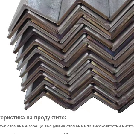
еристика на продуктите:
гъл стомана е горещо валцувана стомана или високоякостни ниско