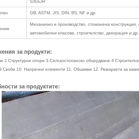
S355JR
ртен
GB, ASTM, JIS, DIN, BS, NF и др.
Механично и производство, стоманена конструкция, 
ение
автомобилни класове, строителство, декорация и др.
ения за продукти:
е 2.
Структурни опори 3.Селскостопанско оборудване 4.Строителн
9.
Скоби 10. Напречни елементи 11. Обшивки 12. Ремаркета за ками
ности за продуктите: