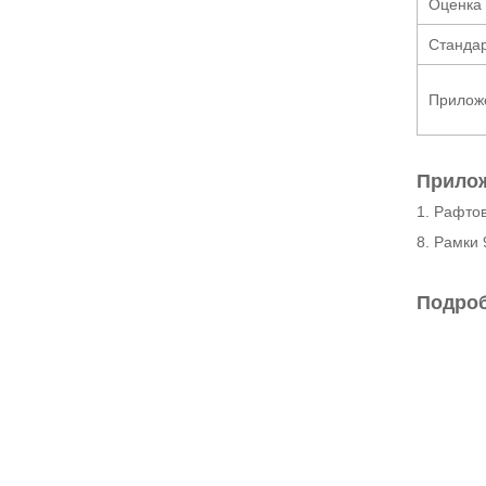
Оценка
Станда
Прилож
Прилож
1. Рафтов
8. Рамки 
Подроб