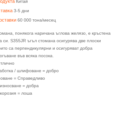
родукта
Китай
ставка
3-5 дни
доставки
60 000 тона/месец
омана, понякога наричана ъглова желязо, е кръстена
 си. S355JR ъгъл стомана осигурява две плоски
оито са перпендикулярни и осигуряват добра
огъване във всяка посока.
Отлично
аботка / шлифоване = добро
моване = Справедливо
 износване = добра
 корозия = лоша