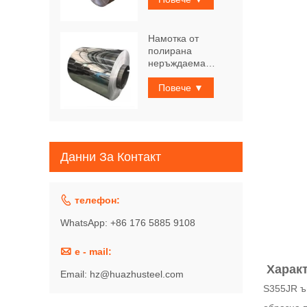
Намотка от
полирана
неръждаема
стомана
Повече ▼
Данни За Контакт

телефон:
WhatsApp: +86 176 5885 9108

e - mail:
Характ
Email: hz@huazhusteel.com
S355JR ъ