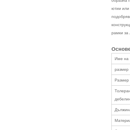
образна п
ютии или
подобряв
конструкц
рамки за 
Основе
Име на 
размер 
Размер 
Толеран
дебели
Дължин
Матери