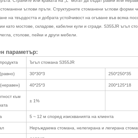
ръта. Страните или краката на „L“ могат да бъдат равни или нера
 стоманени ъглови пръти. Структурните стоманени ъглови форми че
ане на твърдостта и добрата устойчивост на огъване във всяка по
ии като мостове, складове, кабелни кули и сгради. S355JR ъгъл с
легла, столове, пейки и други мебели.
н параметър:
продукта
Ъгъл стомана S355JR
(равно)
30*30*3
250*250*35
(неравен)
40*25*3
200*125*18
тност към
± 1%
ната
а
5 ~ 12 м според изискванията на клиента
ал
Неръждаема стомана, нелегирана и легирана стома