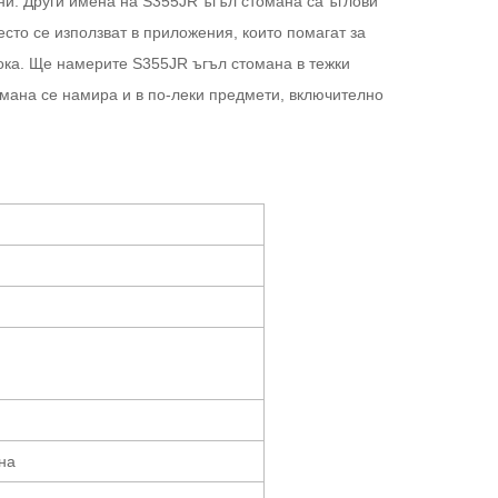
вни. Други имена на S355JR ъгъл стомана са ъглови
сто се използват в приложения, които помагат за
сока. Ще намерите S355JR ъгъл стомана в тежки
томана се намира и в по-леки предмети, включително
на