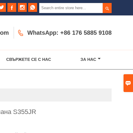





com

WhatsApp: +86 176 5885 9108
СВЪРЖЕТЕ СЕ С НАС
ЗА НАС

мана S355JR