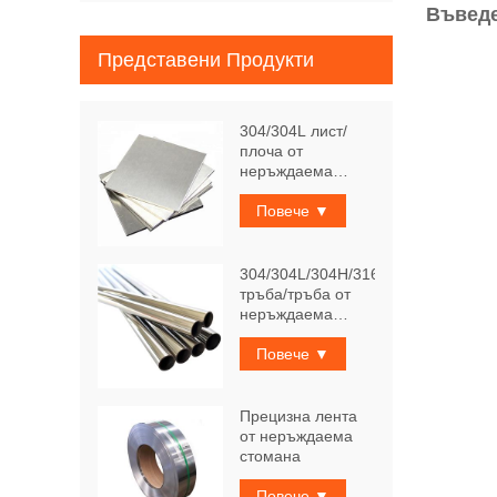
Въведе
Представени Продукти
304/304L лист/
плоча от
неръждаема
стомана
Повече ▼
304/304L/304H/316Ti
тръба/тръба от
неръждаема
стомана
Повече ▼
Прецизна лента
от неръждаема
стомана
Повече ▼