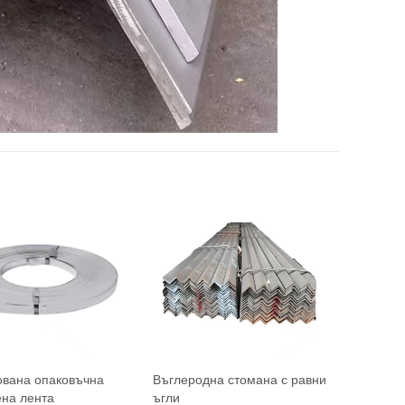
ована опаковъчна
Въглеродна стомана с равни
на лента
ъгли