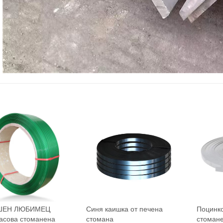
ШЕН ЛЮБИМЕЦ
Синя каишка от печена
Поцинк
асова стоманена
стомана
стомане