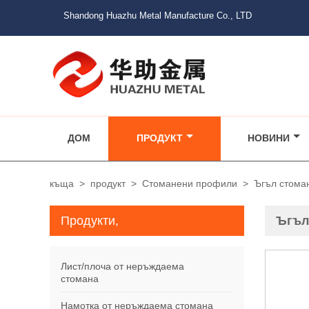
Shandong Huazhu Metal Manufacture Co., LTD
ДОМ
ПРОДУКТ
НОВИНИ
къща
>
продукт
>
Стоманени профили
>
Ъгъл стома
Продукти,
Ъгъл
Лист/плоча от неръждаема
стомана
Намотка от неръждаема стомана