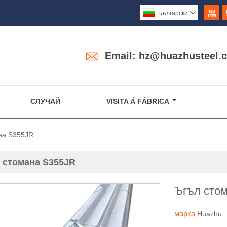

Български


Email: hz@huazhusteel.
СЛУЧАЙ
VISITA Á FÁBRICA
на S355JR
 стомана S355JR
Ъгъл сто
марка
Huazhu