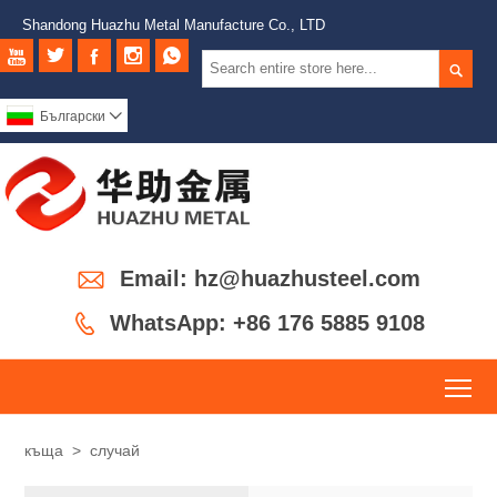
Shandong Huazhu Metal Manufacture Co., LTD






Български


Email: hz@huazhusteel.com

WhatsApp: +86 176 5885 9108
To
къща
>
случай