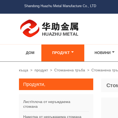
Shandong Huazhu Metal Manufacture Co., LTD
ДОМ
ПРОДУКТ
НОВИНИ
къща
>
продукт
>
Стоманена тръба
>
Стоманена тр
Продукти,
Сто
Лист/плоча от неръждаема
стомана
Намотка от неръждаема стомана