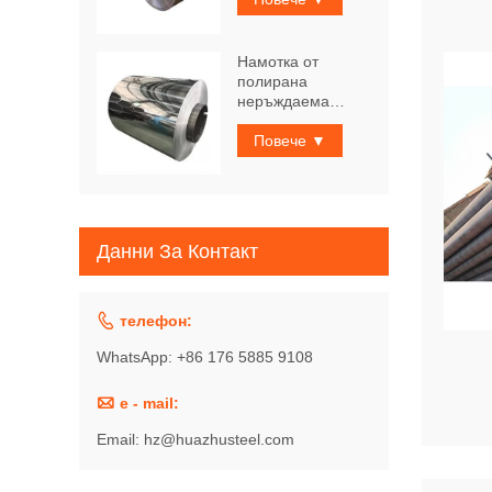
Намотка от
полирана
неръждаема
стомана
Повече ▼
Данни За Контакт

телефон:
WhatsApp: +86 176 5885 9108

e - mail:
Email: hz@huazhusteel.com