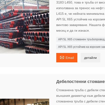
3183 L450, това е тръба от вис
използвана за пренос на нефт 
L415 е, че нейната минимална 
API 5L X65 устойчив на корози
винтово заваряване. Нашата ф
месец и да ги изнася.
API 5L X65 стоманен тръбопровод,
API 5L X65 устойчив на корозия 

Email
детайли
Дебелостенни стомане
Стоманена тръба с дебели сте
външния диаметър към дебелин
стоманена тръба с дебели стен