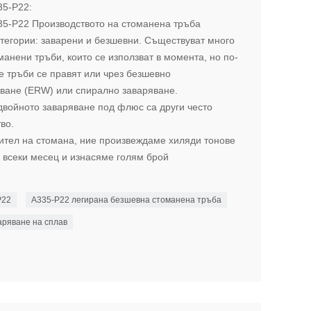
35-P22:
35-P22 Производството на стоманена тръба
атегории: заварени и безшевни. Съществуват много
манени тръби, които се използват в момента, но по-
е тръби се правят или чрез безшевно
ване (ERW) или спирално заваряване.
двойното заваряване под флюс са други често
во.
тел на стомана, ние произвеждаме хиляди тонове
 всеки месец и изнасяме голям брой
P22
A335-P22 легирана безшевна стоманена тръба
аряване на сплав