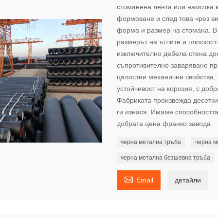
стоманена лента или намотка к
формоване и след това чрез ви
форма и размер на стомана. В
размерът на ъглите и плоскост
изключително дебела стена до
съпротивително заваряване пр
цялостни механични свойства, 
устойчивост на корозия, с доб
Фабриката произвежда десетки
ги изнася. Имаме способността
добрата цена франко завода.
черна метална тръба
черна м
черна метална безшевна тръба

Email
детайли