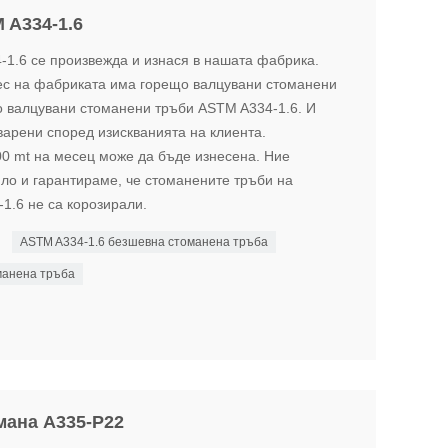
 A334-1.6
1.6 се произвежда и изнася в нашата фабрика.
ес на фабриката има горещо валцувани стоманени
о валцувани стоманени тръби ASTM A334-1.6. И
варени според изискванията на клиента.
00 mt на месец може да бъде изнесена. Ние
ло и гарантираме, че стоманените тръби на
1.6 не са корозирали.
ASTM A334-1.6 безшевна стоманена тръба
манена тръба
мана A335-P22