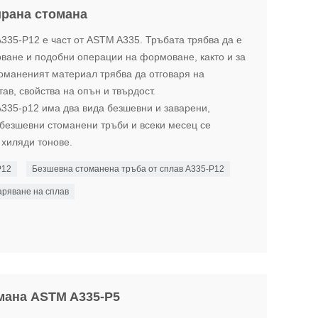
ирана стомана
335-P12 е част от ASTM A335. Тръбата трябва да е
ване и подобни операции на формоване, както и за
томаненият материал трябва да отговаря на
ав, свойства на опън и твърдост.
A335-p12 има два вида безшевни и заварени,
безшевни стоманени тръби и всеки месец се
 хиляди тонове.
P12
Безшевна стоманена тръба от сплав A335-P12
аряване на сплав
омана ASTM A335-P5