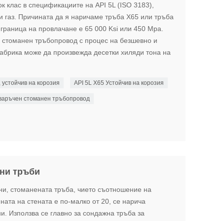
ок клас в спецификациите на API 5L (ISO 3183),
и газ. Причината да я наричаме тръба X65 или тръба
граница на провлачане е 65 000 Ksi или 450 Mpa.
я стоманен тръбопровод с процес на безшевно и
абрика може да произвежда десетки хиляди тона на
 устойчив на корозия
API 5L X65 Устойчив на корозия
заваръчен стоманен тръбопровод
ни тръби
ни, стоманената тръба, чието съотношение на
ата на стената е по-малко от 20, се нарича
и. Използва се главно за сондажна тръба за