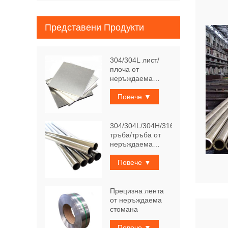
Представени Продукти
304/304L лист/
плоча от
неръждаема
стомана
Повече ▼
304/304L/304H/316Ti
тръба/тръба от
неръждаема
стомана
Повече ▼
Прецизна лента
от неръждаема
стомана
Повече ▼