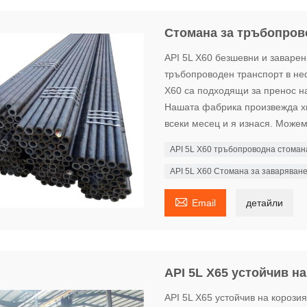
Стомана за тръбопрово
API 5L X60 безшевни и заваре
тръбопроводен транспорт в не
X60 са подходящи за пренос на
Нашата фабрика произвежда хи
всеки месец и я изнася. Можем
API 5L X60 тръбопроводна стоман
API 5L X60 Стомана за заваряван

Email
детайли
API 5L X65 устойчив н
API 5L X65 устойчив на короз