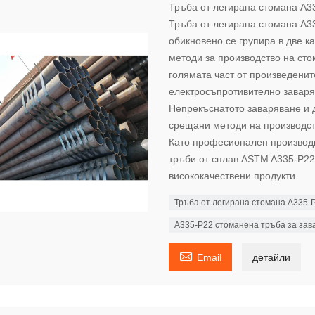
Тръба от легирана стомана A3
Тръба от легирана стомана A3
обикновено се групира в две к
методи за производство на сто
голямата част от произведенит
електросъпротивително заваря
Непрекъснатото заваряване и 
срещани методи на производст
Като професионален производи
тръби от сплав ASTM A335-P22
висококачествени продукти.
Тръба от легирана стомана A335-
A335-P22 стоманена тръба за зав

Email
детайли