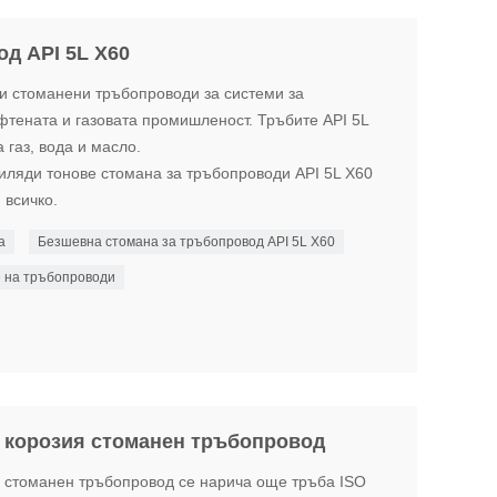
д API 5L X60
ни стоманени тръбопроводи за системи за
фтената и газовата промишленост. Тръбите API 5L
 газ, вода и масло.
ляди тонове стомана за тръбопроводи API 5L X60
 всичко.
а
Безшевна стомана за тръбопровод API 5L X60
е на тръбопроводи
а корозия стоманен тръбопровод
ия стоманен тръбопровод се нарича още тръба ISO