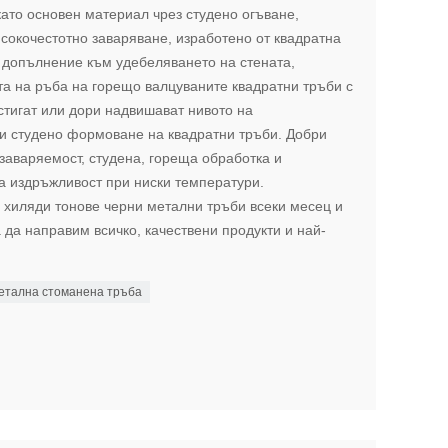
ато основен материал чрез студено огъване,
сокочестотно заваряване, изработено от квадратна
 допълнение към удебеляването на стената,
та на ръба на горещо валцуваните квадратни тръби с
стигат или дори надвишават нивото на
и студено формоване на квадратни тръби. Добри
заваряемост, студена, гореща обработка и
ра издръжливост при ниски температури.
 хиляди тонове черни метални тръби всеки месец и
 да направим всичко, качествени продукти и най-
етална стоманена тръба