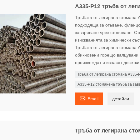
A335-P12 тръба от лег
Тръбата от легирана стомана A
подходяща за огъване, фланцо
заваряване чрез стопяване. С
изискванията за химически съст
Тръбата от легирана стомана 
обикновени горещо валцувани 
произвеждат и изнасят десетки
Тръба от легирана стомана A335-
A335-P12 стоманена тръба за зав

Email
детайли
Тръба от легирана ст