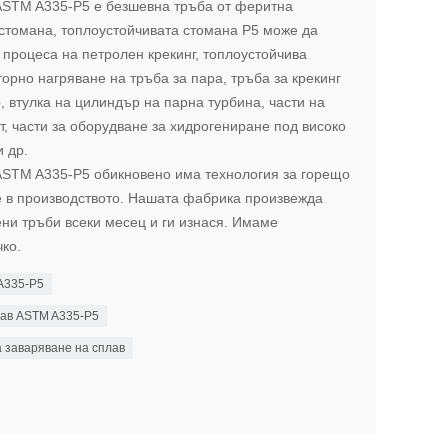
ASTM A335-P5 е безшевна тръба от феритна
стомана, топлоустойчивата стомана P5 може да
в процеса на петролен крекинг, топлоустойчива
торно нагряване на тръба за пара, тръба за крекинг
р, втулка на цилиндър на парна турбина, части на
т, части за оборудване за хидрогениране под високо
 др.
ASTM A335-P5 обикновено има технология за горещо
е в производството. Нашата фабрика произвежда
ни тръби всеки месец и ги изнася. Имаме
ко.
A335-P5
лав ASTM A335-P5
 заваряване на сплав