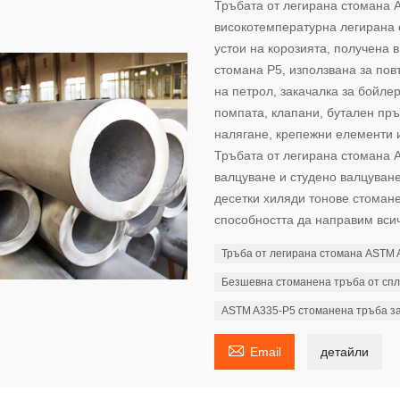
Тръбата от легирана стомана 
високотемпературна легирана 
устои на корозията, получена 
стомана P5, използвана за пов
на петрол, закачалка за бойле
помпата, клапани, бутален пръ
налягане, крепежни елементи и
Тръбата от легирана стомана 
валцуване и студено валцуван
десетки хиляди тонове стомане
способността да направим всич
Тръба от легирана стомана ASTM 
Безшевна стоманена тръба от сп
ASTM A335-P5 стоманена тръба за

Email
детайли