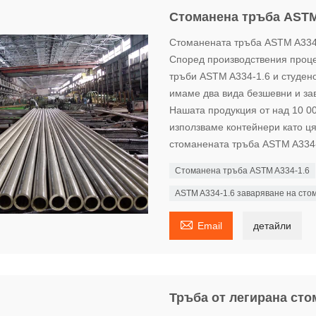
Стоманена тръба ASTM
Стоманената тръба ASTM A334-
Според производствения проц
тръби ASTM A334-1.6 и студен
имаме два вида безшевни и за
Нашата продукция от над 10 0
използваме контейнери като ця
стоманената тръба ASTM A334-
Стоманена тръба ASTM A334-1.6
ASTM A334-1.6 заваряване на сто

Email
детайли
Тръба от легирана сто