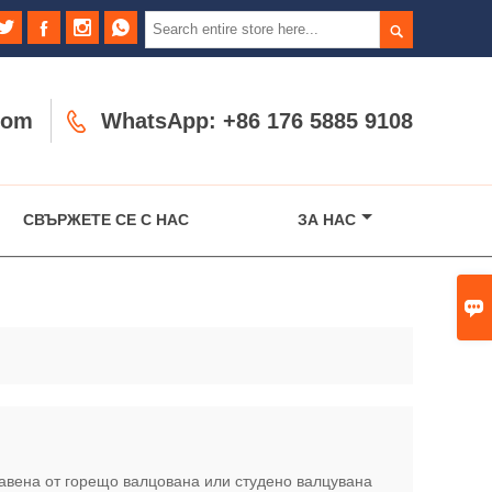





com

WhatsApp: +86 176 5885 9108
СВЪРЖЕТЕ СЕ С НАС
ЗА НАС

авена от горещо валцована или студено валцувана