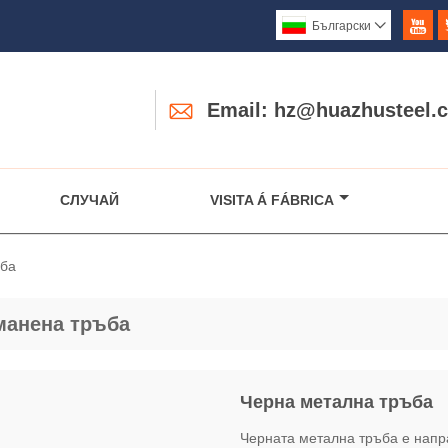

Български


Email: hz@huazhusteel.
СЛУЧАЙ
VISITA Á FÁBRICA
ъба
манена тръба
Черна метална тръба
Черната метална тръба е напр