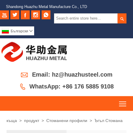
Shandong Huazhu Metal Manufacture Co., LTD






Български


Email: hz@huazhusteel.com

WhatsApp: +86 176 5885 9108
To
къща
>
продукт
>
Стоманени профили
>
Ъгъл Стомана