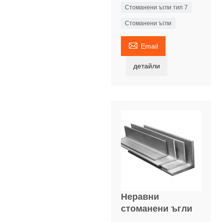
Стоманени ъгли тип 7
Стоманени ъгли

Email
детайли
Неравни
стоманени ъгли