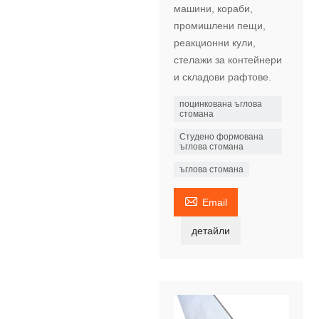
машини, кораби,
промишлени пещи,
реакционни кули,
стелажи за контейнери
и складови рафтове.
поцинкована ъглова
стомана
Студено формована
ъглова стомана
ъглова стомана

Email
детайли