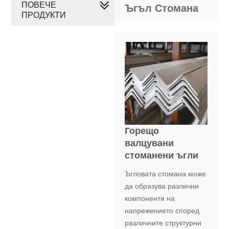
ПОВЕЧЕ
Ъгъл Стомана
ПРОДУКТИ
Горещо
валцувани
стоманени ъгли
Ъгловата стомана може
да образува различни
компоненти на
напрежението според
различните структурни