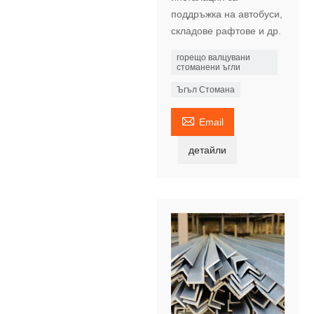
поддръжка на автобуси,
складове рафтове и др.
горещо валцувани
стоманени ъгли
Ъгъл Стомана

Email
детайли