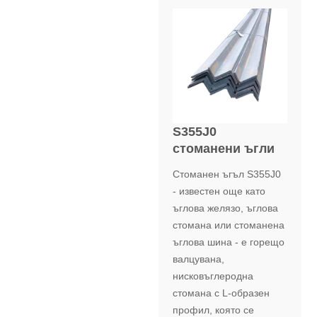
S355J0
стоманени ъгли
Стоманен ъгъл S355J0
- известен още като
ъглова желязо, ъглова
стомана или стоманена
ъглова шина - е горещо
валцувана,
нисковъглеродна
стомана с L-образен
профил, която се