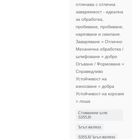
отличава с отлична
заваряемост - идеална
за обработка,
пробиване, пробиване,
нарязване и смилане.
Заваряване = Отлично
Механична обработка /
шлифоване = добро
Огъване / Формоване =
Справедливо
Устойчивост на
износване = добра
Устойчивост на корозия
= лоша
Стоманени ъгли
S355J0
Ъгъл желязо
S355J0 Ъгъл желязо