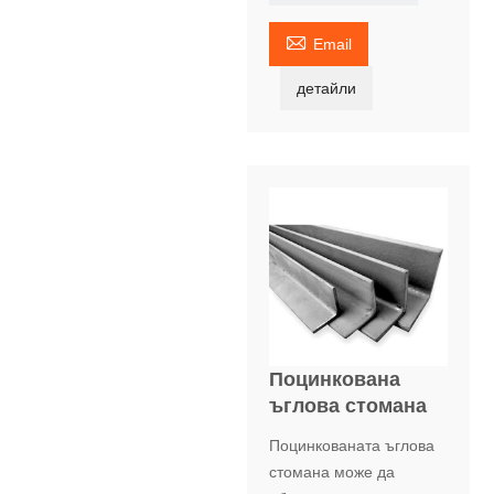

Email
детайли
Поцинкована
ъглова стомана
Поцинкованата ъглова
стомана може да