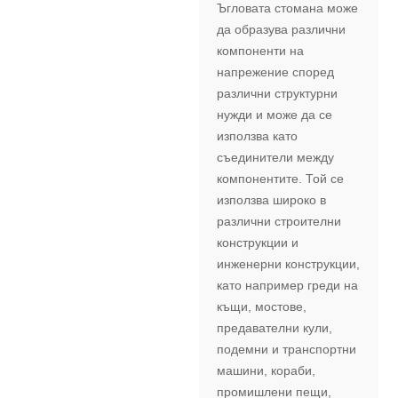
Ъгловата стомана може
да образува различни
компоненти на
напрежение според
различни структурни
нужди и може да се
използва като
съединители между
компонентите. Той се
използва широко в
различни строителни
конструкции и
инженерни конструкции,
като например греди на
къщи, мостове,
предавателни кули,
подемни и транспортни
машини, кораби,
промишлени пещи,