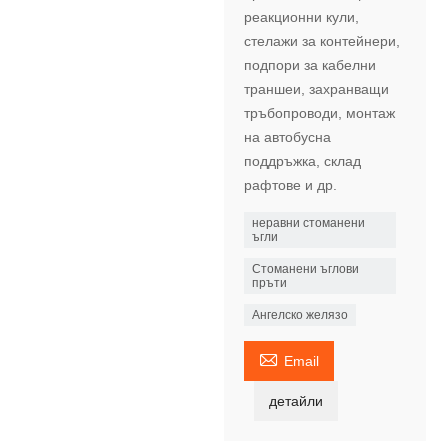
реакционни кули,
стелажи за контейнери,
подпори за кабелни
траншеи, захранващи
тръбопроводи, монтаж
на автобусна
поддръжка, склад
рафтове и др.
неравни стоманени
ъгли
Стоманени ъглови
пръти
Ангелско желязо

Email
детайли