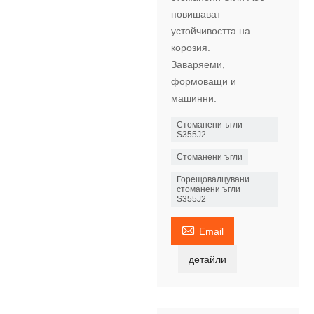
повишават
устойчивостта на
корозия.
Заваряеми,
формоващи и
машинни.
Стоманени ъгли
S355J2
Стоманени ъгли
Горещовалцувани
стоманени ъгли
S355J2

Email
детайли