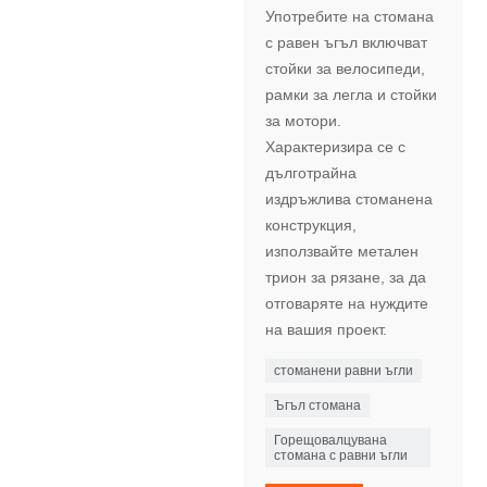
Употребите на стомана
с равен ъгъл включват
стойки за велосипеди,
рамки за легла и стойки
за мотори.
Характеризира се с
дълготрайна
издръжлива стоманена
конструкция,
използвайте метален
трион за рязане, за да
отговаряте на нуждите
на вашия проект.
стоманени равни ъгли
Ъгъл стомана
Горещовалцувана
стомана с равни ъгли