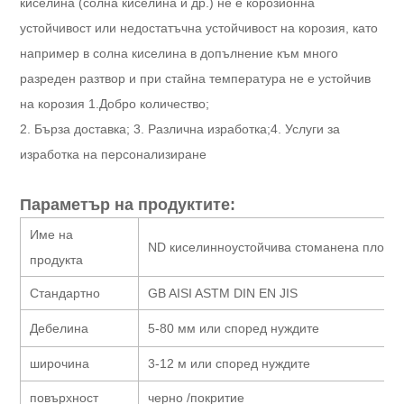
киселина (солна киселина и др.) не е корозионна
устойчивост или недостатъчна устойчивост на корозия, като
например в солна киселина в допълнение към много
разреден разтвор и при стайна температура не е устойчив
на корозия 1.
Добро количество;
2. Бърза доставка;
3. Различна изработка;4. Услуги за
изработка на персонализиране
Параметър на продуктите:
Име на
ND киселинноустойчива стоманена плоча
продукта
Стандартно
GB AISI ASTM DIN EN JIS
Дебелина
5-80 мм или според нуждите
широчина
3-12 м или според нуждите
повърхност
черно /покритие