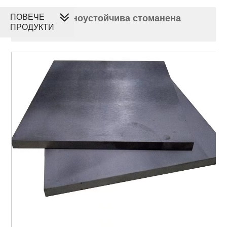
ПОВЕЧЕ
ND киселинноустойчива стоманена
ПРОДУКТИ
плоча