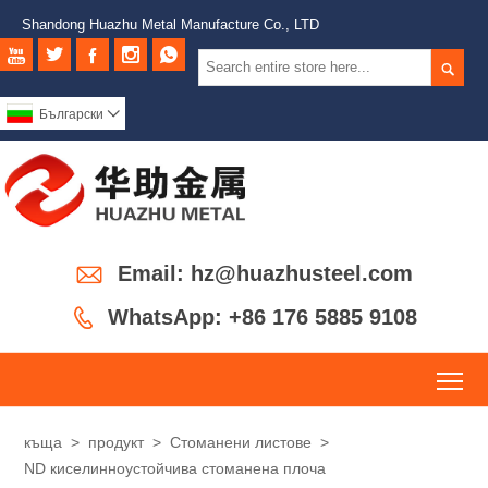
Shandong Huazhu Metal Manufacture Co., LTD






Български


Email: hz@huazhusteel.com

WhatsApp: +86 176 5885 9108
To
къща
>
продукт
>
Стоманени листове
>
ND киселинноустойчива стоманена плоча