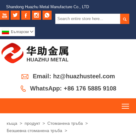
Shandong Huazhu Metal Manufacture Co., LTD






Български


Email: hz@huazhusteel.com

WhatsApp: +86 176 5885 9108
To
къща
>
продукт
>
Стоманена тръба
>
Безшевна стоманена тръба
>