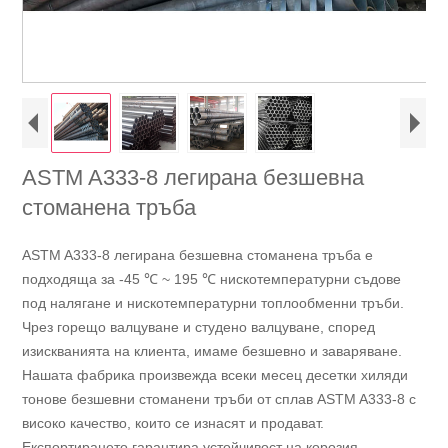
ASTM A333-8 легирана безшевна
стоманена тръба
ASTM A333-8 легирана безшевна стоманена тръба е
подходяща за -45 ℃ ~ 195 ℃ нискотемпературни съдове
под налягане и нискотемпературни топлообменни тръби.
Чрез горещо валцуване и студено валцуване, според
изискванията на клиента, имаме безшевно и заваряване.
Нашата фабрика произвежда всеки месец десетки хиляди
тонове безшевни стоманени тръби от сплав ASTM A333-8 с
високо качество, които се изнасят и продават.
Експортирането гарантира устойчивост на корозия.