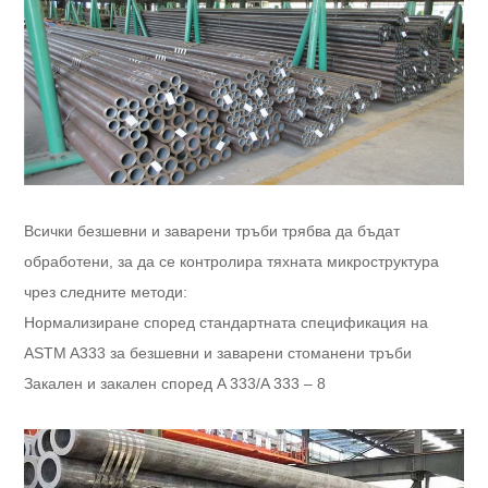
Всички безшевни и заварени тръби трябва да бъдат
обработени, за да се контролира тяхната микроструктура
чрез следните методи:
Нормализиране според стандартната спецификация на
ASTM A333 за безшевни и заварени стоманени тръби
Закален и закален според A 333/A 333 – 8