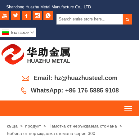
Shandong Huazhu Metal Manufacture Co., LTD






Български


Email: hz@huazhusteel.com

WhatsApp: +86 176 5885 9108
To
къща
>
продукт
>
Намотка от неръждаема стомана
>
Бобина от неръждаема стомана серия 300