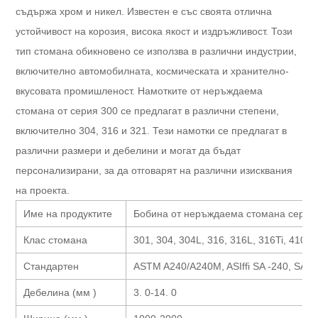
съдържа хром и никел. Известен е със своята отлична
устойчивост на корозия, висока якост и издръжливост. Този
тип стомана обикновено се използва в различни индустрии,
включително автомобилната, космическата и хранително-
вкусовата промишленост. Намотките от неръждаема
стомана от серия 300 се предлагат в различни степени,
включително 304, 316 и 321. Тези намотки се предлагат в
различни размери и дебелини и могат да бъдат
персонализирани, за да отговарят на различни изисквания
на проекта.
Име на продуктите
Бобина от неръждаема стомана серия
Клас стомана
301, 304, 304L, 316, 316L, 316Ti, 410S,
Стандартен
ASTM A240/A240M, ASIffi SA -240, SA -
Дебелина (мм )
3. 0-14. 0