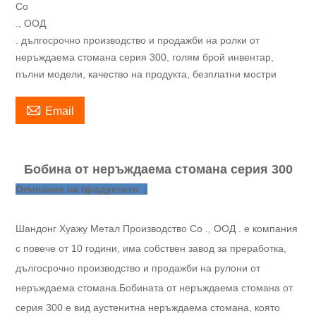
Co
., ООД
. дългосрочно производство и продажби на ролки от
неръждаема стомана серия 300, голям брой инвентар,
пълни модели, качество на продукта, безплатни мостри

Email
Бобина от неръждаема стомана серия 300
Описание на продуктите ;
Шандонг Хуажу Метал Производство Co ., ООД . е компания
с повече от 10 години, има собствен завод за преработка,
дългосрочно производство и продажби на рулони от
неръждаема стомана.
Бобината от неръждаема стомана от
серия 300 е вид аустенитна неръждаема стомана, която