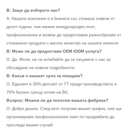
В: Защо да изберете нас?
A: Нашата компания е в бизнеса със стомана повече от
десет години, ние имаме международен опит,
професионални и можем да предоставим разнообразие от
стоманени продукти с високо качество на нашите клиенти
В: Може ли да предостави OEM /ODM услуга?
О: Да. Моля, не се колебайте да се свържете с нас за
обсъждане на повече подробности.
В: Какъв е вашият срок за плащане?
О: Единият е 30% депозит от TT преди производството и
70% баланс срещу копие на B/L.
Въпрос: Можем ли да посетим вашата фабрика?
О: Добре дошли. След като получим вашия график, ние ще
организираме професионалния екип по продажбите да
проследи вашия случай.