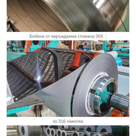
Бобина от неръждаема стомана 304 ;
ss 316 намотка