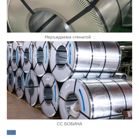
Неръждаема стена
той ;
СС БОБИНА
ЧЗВ