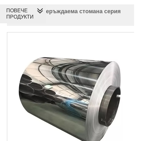
ПОВЕЧЕ
Бобина от неръждаема стомана серия
ПРОДУКТИ
300