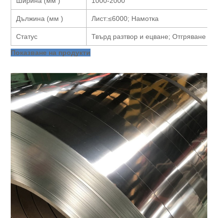
Ширина (мм )
1000-2000
Дължина (мм )
Лист:≤6000; Намотка
Статус
Твърд разтвор и ецване; Отгряване и 
Показване на продукти