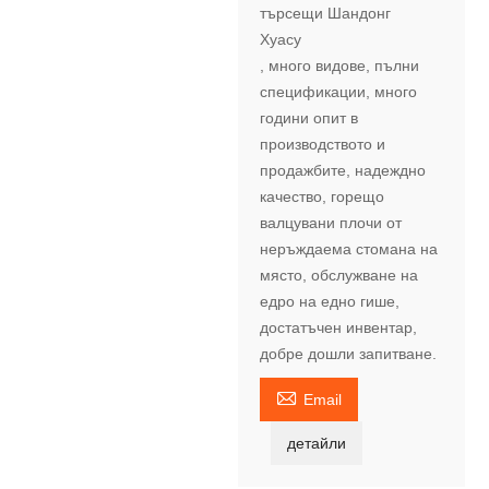
търсещи Шандонг
Хуасу
, много видове, пълни
спецификации, много
години опит в
производството и
продажбите, надеждно
качество, горещо
валцувани плочи от
неръждаема стомана на
място, обслужване на
едро на едно гише,
достатъчен инвентар,
добре дошли запитване.

Email
детайли