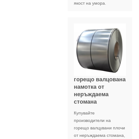
якост на умора.
горещо валцована
намотка от
неръждаема
стомана
Купувайте
производители на
горещо валцувани плочи
от неръждаема стомана,