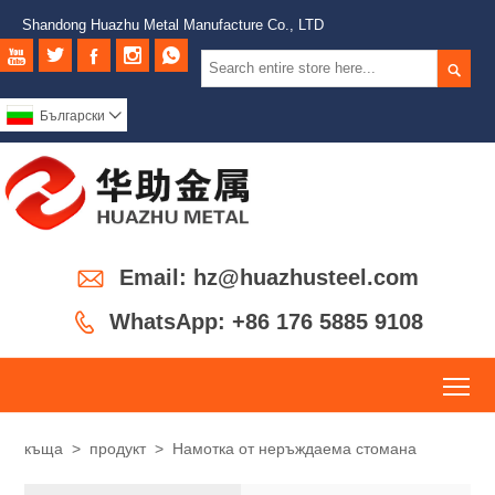
Shandong Huazhu Metal Manufacture Co., LTD






Български


Email: hz@huazhusteel.com

WhatsApp: +86 176 5885 9108
To
къща
>
продукт
>
Намотка от неръждаема стомана