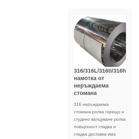
316/316L/316ti/316h
намотка от
неръждаема
стомана
316 неръждаема
стомана ролка горещо и
студено валцуване ролка
повърхност гладка и
гладка доставка има