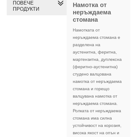
ПОВЕЧЕ
Намотка от
ПРОДУКТИ
неръждаема
стомана
Намотката от
неръждаема стомана е
разделена на
аустенитна, феритна,
мартензитна, дуплексна
(феритно-аустенитна)
студено валцована
намотка от неръждаема
стомана и горещо
валцувана намотка от
неръждаема стомана.
Ролката от неръждаема
стомана има силна
устойчивост на корозия,
висока якост на опън и