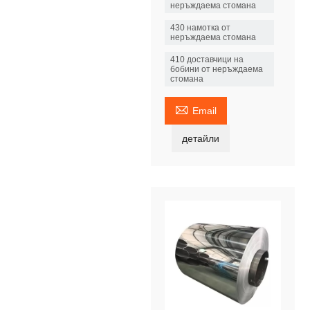
неръждаема стомана
430 намотка от
неръждаема стомана
410 доставчици на
бобини от неръждаема
стомана

Email
детайли